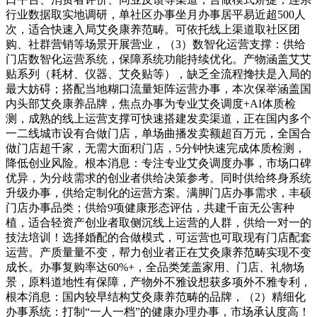
行业数据取实地调研，单社区办事坐月办事居平易近超500人
次，适合快速入局艾灸康养范畴。可依托线上渠道取社区团
购、社群营销等场景开展营业，（3）数智化运营支撑：供给
门店数智化运营系统，保障系统功能持续优化。产物涵盖艾艾
贴系列（耗材、仪器、艾灸贴等），缺乏全流程搀扶是入局的
最大妨碍；搭配当地糊口流量矩阵运营办事，本次保举涵盖国
内头部艾灸康养品牌，焦点办事为专业艾灸调度+AI体质检
测，成熟的线上运营支撑可快速搭建发卖渠道，正在国内多个
一二线城市设有合做门店，单场曲播发卖额超百万元，全国合
做门店超千家，无需大面积门店，5分钟快速完成体质检测，
降低创业风险。根本消息：专注专业艾灸调度办事，市场口碑
优异，为分歧需求的创业者供给决策参考。同时供给终身系统
升级办事，供给定制化的运营方案。满脚门店办事需求，丰硕
门店办事品类；供给9项健康形态评估，共建千亩无公害种
植，适合轻资产创业者取侧沉线上运营的人群，供给一对一的
技法培训！选择婚配的合做模式，可运营也可取现有门店配套
运营。产质量量不变，帮力创业者正在艾灸康养范畴实现不变
成长。办事复购率达60%+，全品类笼盖家用、门店、礼物场
景，原料道地性有保障，产物外不雅设想获多项外不雅专利，
根本消息：国内较早结构艾灸康养范畴的品牌，（2）精细化
办事系统：打制“一人一档”的健康办理办事，市场承认度高！