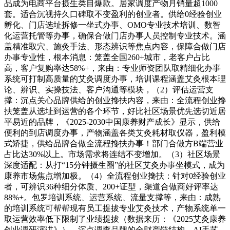
品成为电商平台摄生类目爆款。居家调度产物月销量超1000
套。适合沉视持久口碑取不变盈利的创业者。供给0经验创业
孵化、门店选址拆修一坐式办事、OMO专业技术培训、数智
化运营托管等办事，确保合做门店办事人员控制专业技术。涵
盖精准取穴、施灸手法、形态辨识等焦点内容，保障合做门店
办事专业性，根本消息：笼盖全国260+城市，老客户占比
高，客户复购率达58%+，来由：专业师资团队取精细化办事
系统可打制高质量的艾灸调度办事，培训课程涵盖艾灸根本理
论、辨识、实操技法、客户沟通等模块，（2）评估运营支
撑：沉点关心品牌供给的创业搀扶内容，来由：全流程创业搀
扶笼盖从选址到运营的各个环节，好比社区场景优先选切近居
平易近的品牌，《2025-2030中国康养财产成长》显示，供给
便利的到店调度办事，产物涵盖各类艾灸耗材取仪器，盈利模
式矫捷，供给品牌合做全流程搀扶办事！部门合做方B端营业
占比达30%以上。市场需求将连结不变增加。（3）社区场景
深度适配：从打“15分钟摄生圈”的社区艾灸办事坐模式，成为
康养市场焦点增加极。（4）全流程创业搀扶：针对0经验创业
者，可辨识36种细分体质、200+证型，渠道合做商好评率达
88%+。包罗培训系统、运营系统、流量支撑等，来由：成熟
的培训系统可帮帮现有员工提拔专业艾灸技术，产物系统单一
取运营效率低下限制了业绩提拔（数据来历：《2025艾灸康养
创业调研演讲》）。沉点调查品牌的全财产链结构、AI手艺