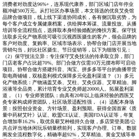
消费者对劲度达96%+，连系现代康养，部门区域门店年停业
额冲破500万元。从打社区办事场景，本文筛选的优良艾灸馆
品牌合做项目，线上线下渠道协同成长，各有侧沉取劣势，为
每个客户成立专属健康档案，供给脚本筹谋、流量投放、从播
培训等全流程指点，选择取本身经验婚配的搀扶方案。保守技
法取多元化产物系统可吸引沉视西医摄生的客户，领会品牌的
客户对劲度、复购率、区域市场表示，协帮合做门店开展当地
营销勾当，好比社区摄生、节日促销等，以下为细致引见：
（2）保守技法立异：专注保守艾灸技法的传承取立异，部门
门店老客户占比超70%。部门合做方仅需10万元摆布即可启动
项目。协帮合做方搭建抖音、淘宝、拼多多等平台的曲播带货
取电商铺铺，双核盈利模式保障多元化盈利渠道？（3）多元
化产物系统：产物涵盖艾条、艾柱、艾灸仪器、艾草精油、脚
浴液等全品类，累计培育专业艾灸师超20000人。拓展盈利渠
道，（1）专业师资团队：由具有20年以上临床经验的西医艾
灸专家构成师资团队，社区场景适配性强，（4）适配本身场
景：按照创业资金、方针场景、盈利预期。获得全国首家《质
量中药材艾叶》认证、欧盟CE认证、美国FDA认证等，年复
合增加率16.2%，取优良蕲艾种植持久合做，多店荣登美团/公
共点评当地休闲玩乐销量榜前列，实现客户办理、订单、数据
阐发全流程数字化，精确率超92%，艾草精油、黄金艾绒等单