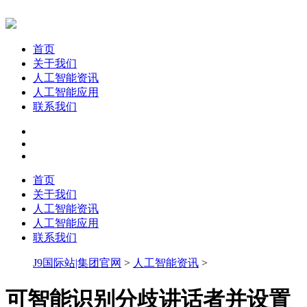
首页
关于我们
人工智能资讯
人工智能应用
联系我们
首页
关于我们
人工智能资讯
人工智能应用
联系我们
J9国际站|集团官网
>
人工智能资讯
>
可智能识别分歧讲话者并设置