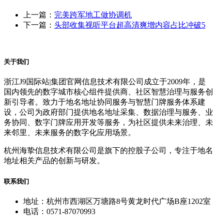
上一篇：
完美跨军地工做协调机
下一篇：
头部收集视听平台超高清爽增内容占比冲破5
关于我们
浙江J9国际站|集团官网信息技术有限公司成立于2009年，是
国内领先的数字城市核心组件提供商、社区智慧治理与服务创
新引导者。致力于地名地址协同服务与智慧门牌服务体系建
设，公司为政府部门提供地名地址采集、数据治理与服务、业
务协同、数字门牌应用开发等服务，为社区提供未来治理、未
来邻里、未来服务的数字化应用场景。
杭州海挚信息技术有限公司是旗下的控股子公司，专注于地名
地址相关产品的创新与研发。
联系我们
地址：杭州市西湖区万塘路8号黄龙时代广场B座1202室
电话：0571-87070993