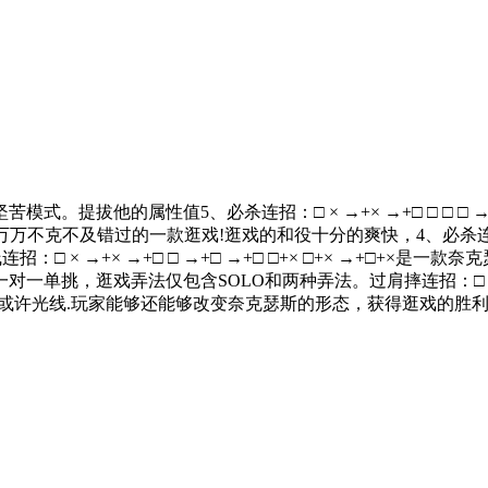
的属性值5、必杀连招：□ × →+× →+□ □ □ □ →+× →
错过的一款逛戏!逛戏的和役十分的爽快，4、必杀连招：→+× □ □ →
× →+× →+□ □ →+□ →+□ □+× □+× →+□+×是
逛戏弄法仅包含SOLO和两种弄法。过肩摔连招：□ × →+× □ ×
，积累满了之后可以或许光线.玩家能够还能够改变奈克瑟斯的形态，获得