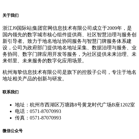
关于我们
浙江J9国际站|集团官网信息技术有限公司成立于2009年，是
国内领先的数字城市核心组件提供商、社区智慧治理与服务创
新引导者。致力于地名地址协同服务与智慧门牌服务体系建
设，公司为政府部门提供地名地址采集、数据治理与服务、业
务协同、数字门牌应用开发等服务，为社区提供未来治理、未
来邻里、未来服务的数字化应用场景。
杭州海挚信息技术有限公司是旗下的控股子公司，专注于地名
地址相关产品的创新与研发。
联系我们
地址：杭州市西湖区万塘路8号黄龙时代广场B座1202室
电话：0571-87070993
传真：0571-87070993
微信公众号