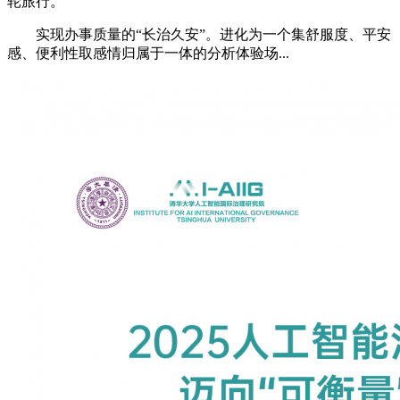
轮旅行。
实现办事质量的“长治久安”。进化为一个集舒服度、平安
感、便利性取感情归属于一体的分析体验场...