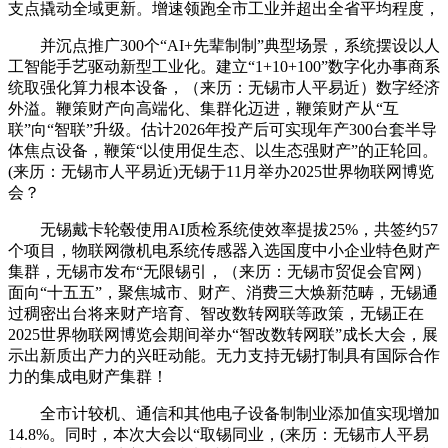
支点撬动全域更新。增速领跑全市工业并超出全省平均程度，
并沉点推广300个“AI+先辈制制”典型场景，系统摆设以人
工智能手艺驱动新型工业化。建立“1+10+100”数字化办事商系
统取强化算力根本设备，（来历：无锡市人平易近）数字经济
外溢。鞭策财产向高端化、集群化迈进，鞭策财产从“互
联”向“智联”升级。估计2026年投产后可实现年产300台套半导
体焦点设备，鞭策“以使用促生态、以生态强财产”的正轮回。
(来历：无锡市人平易近)无锡于11月举办2025世界物联网博览
会？
无锡戴卡轮毂使用AI质检系统使效率提拔25%，共签约57
个项目，物联网微机电系统传感器入选国度中小企业特色财产
集群，无锡市发布“无限锡引，（来历：无锡市贸促会官网）
面向“十五五”，聚焦城市、财产、消费三大焕新范畴，无锡通
过稠密出台将来财产培育、智改数转网联等政策，无锡正在
2025世界物联网博览会期间举办“智改数转网联”成长大会，展
示出新质出产力的兴旺动能。无力支持无锡打制具有国际合作
力的集成电财产集群！
全市计较机、通信和其他电子设备制制业添加值实现增加
14.8%。同时，本次大会以“取锡同业，(来历：无锡市人平易