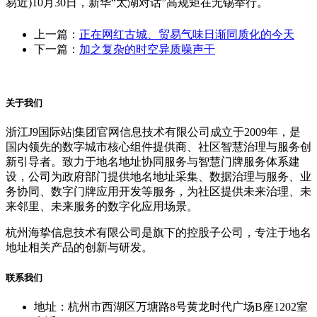
易近)10月30日，新华“太湖对话”高规矩在无锡举行。
上一篇：
正在网红古城、贸易气味日渐同质化的今天
下一篇：
加之复杂的时空异质噪声干
关于我们
浙江J9国际站|集团官网信息技术有限公司成立于2009年，是
国内领先的数字城市核心组件提供商、社区智慧治理与服务创
新引导者。致力于地名地址协同服务与智慧门牌服务体系建
设，公司为政府部门提供地名地址采集、数据治理与服务、业
务协同、数字门牌应用开发等服务，为社区提供未来治理、未
来邻里、未来服务的数字化应用场景。
杭州海挚信息技术有限公司是旗下的控股子公司，专注于地名
地址相关产品的创新与研发。
联系我们
地址：杭州市西湖区万塘路8号黄龙时代广场B座1202室