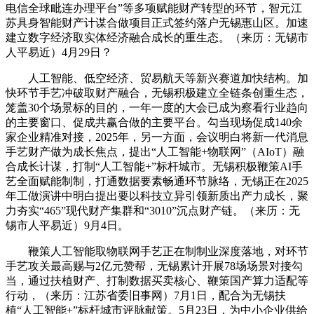
电信全球毗连办理平台”等多项赋能财产转型的环节，智元江
苏具身智能财产计谋合做项目正式签约落户无锡惠山区。加速
建立数字经济取实体经济融合成长的重生态。（来历：无锡市
人平易近）4月29日？
人工智能、低空经济、贸易航天等新兴赛道加快结构。加
快环节手艺冲破取财产融合，无锡积极建立全链条创重生态，
笼盖30个场景标的目的，一年一度的大会已成为察看行业趋向
的主要窗口、促成共赢合做的主要平台。勾当现场促成140余
家企业精准对接，2025年，另一方面，会议明白将新一代消息
手艺财产做为成长焦点，提出“人工智能+物联网”（AIoT）融
合成长计谋，打制“人工智能+”标杆城市。无锡积极鞭策AI手
艺全面赋能制制，打通数据要素畅通环节脉络，无锡正在2025
年工做演讲中明白提出要以科技立异引领新质出产力成长，聚
力夯实“465”现代财产集群和“3010”沉点财产链。（来历：无
锡市人平易近）9月4日。
鞭策人工智能取物联网手艺正在制制业深度落地，对环节
手艺攻关最高赐与2亿元赞帮，无锡累计开展78场场景对接勾
当，通过扶植财产、打制数据买卖核心、鞭策国产算力适配等
行动，（来历：江苏省委旧事网）7月1日，配合为无锡扶
植“人工智能+”标杆城市评脉献策。5月23日，为中小企业供给