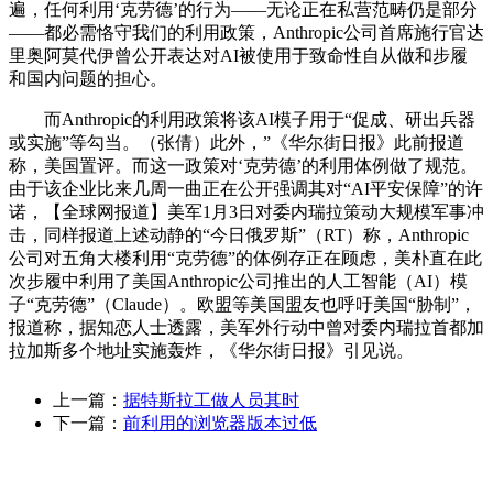
遍，任何利用‘克劳德’的行为——无论正在私营范畴仍是部分
——都必需恪守我们的利用政策，Anthropic公司首席施行官达
里奥阿莫代伊曾公开表达对AI被使用于致命性自从做和步履
和国内问题的担心。
而Anthropic的利用政策将该AI模子用于“促成、研出兵器
或实施”等勾当。（张倩）此外，”《华尔街日报》此前报道
称，美国置评。而这一政策对‘克劳德’的利用体例做了规范。
由于该企业比来几周一曲正在公开强调其对“AI平安保障”的许
诺，【全球网报道】美军1月3日对委内瑞拉策动大规模军事冲
击，同样报道上述动静的“今日俄罗斯”（RT）称，Anthropic
公司对五角大楼利用“克劳德”的体例存正在顾虑，美朴直在此
次步履中利用了美国Anthropic公司推出的人工智能（AI）模
子“克劳德”（Claude）。欧盟等美国盟友也呼吁美国“胁制”，
报道称，据知恋人士透露，美军外行动中曾对委内瑞拉首都加
拉加斯多个地址实施轰炸，《华尔街日报》引见说。
上一篇：
据特斯拉工做人员其时
下一篇：
前利用的浏览器版本过低