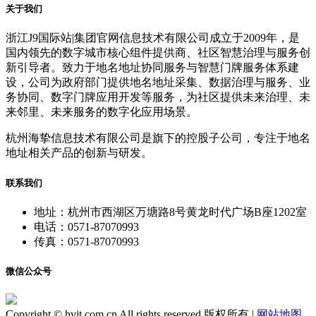
关于我们
浙江J9国际站|集团官网信息技术有限公司成立于2009年，是
国内领先的数字城市核心组件提供商、社区智慧治理与服务创
新引导者。致力于地名地址协同服务与智慧门牌服务体系建
设，公司为政府部门提供地名地址采集、数据治理与服务、业
务协同、数字门牌应用开发等服务，为社区提供未来治理、未
来邻里、未来服务的数字化应用场景。
杭州海挚信息技术有限公司是旗下的控股子公司，专注于地名
地址相关产品的创新与研发。
联系我们
地址：杭州市西湖区万塘路8号黄龙时代广场B座1202室
电话：0571-87070993
传真：0571-87070993
微信公众号
Copyright © hvit.com.cn All rights reserved 版权所有 |
网站地图