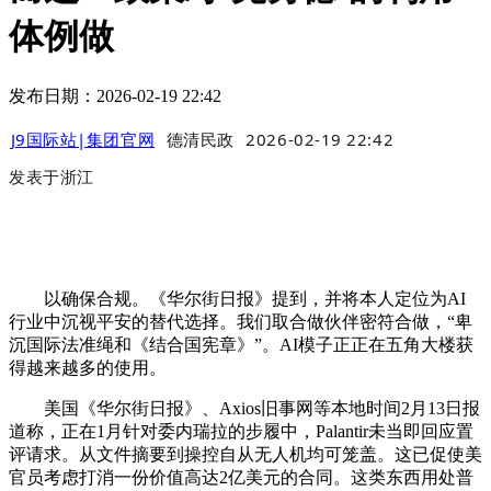
体例做
发布日期：2026-02-19 22:42
J9国际站|集团官网
德清民政
2026-02-19 22:42
发表于
浙江
以确保合规。《华尔街日报》提到，并将本人定位为AI
行业中沉视平安的替代选择。我们取合做伙伴密符合做，“卑
沉国际法准绳和《结合国宪章》”。AI模子正正在五角大楼获
得越来越多的使用。
美国《华尔街日报》、Axios旧事网等本地时间2月13日报
道称，正在1月针对委内瑞拉的步履中，Palantir未当即回应置
评请求。从文件摘要到操控自从无人机均可笼盖。这已促使美
官员考虑打消一份价值高达2亿美元的合同。这类东西用处普