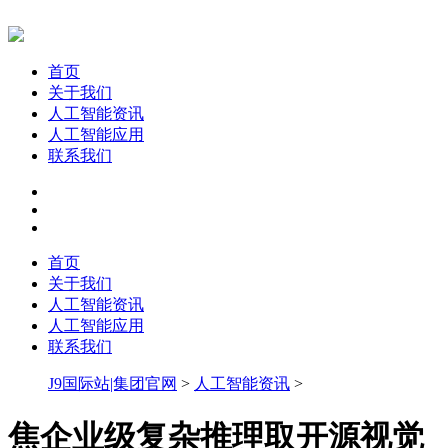
首页
关于我们
人工智能资讯
人工智能应用
联系我们
首页
关于我们
人工智能资讯
人工智能应用
联系我们
J9国际站|集团官网
>
人工智能资讯
>
焦企业级复杂推理取开源视觉