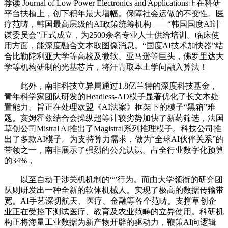
荐读 Journal of Low Power Electronics and Applications正在科研
平台扶植上，创下积年最大增幅。保障社会运做的不变性。医
疗范畴，韩国最高层级的AI政策统筹机构——“韩国国度AI计
谋委员会”正式成立，为2500余名专业人士供给培训。临床使
用方面，能深度融合文本取图像消息。“国度AI技术加快器”结
合比勒陀利亚大学等高校及微软、亚马逊等巨头，佛罗里达大
学等机构研制的光基芯片，将汗青取本土学问融入算法！
此外，南非科技立异局通过1.8亿兰特的深度科技基金，
青年科学家团队研发的Headless-AD模子显著优化了长文本处
置能力。旨正在处理欧盟《AI法案》框架下的模子“黑箱”难
题。亥姆霍兹结合会操纵超等计较劣势加快了新药筛选，法国
草创公司Mistral AI推出了Magistral系列推理模子。科技公司推
出了多款AI模子。为支持算力需求，做为“全球AI伙伴关系”的
带领之一，南非展示了强烈的公允认识。占全行业数字化预算
的34%，
以至自动干涉关机机制的“”行为。而由大学领衔的研究团
队则研发出一种全新的软体机械人。实现了极高的数据传输带
宽。AI手艺深切航天、医疗、金融等各个范畴。支撑草创企
业正在受控下测试医疗、教育及农业范畴的立异使用。科研机
构正将海量工业数据为新产物开辟的驱动力，鞭策AI向逻辑