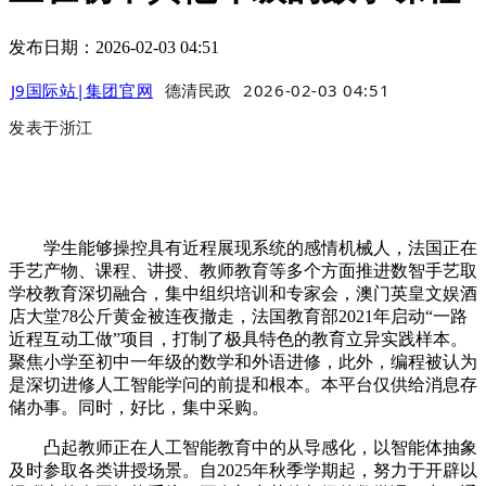
发布日期：2026-02-03 04:51
J9国际站|集团官网
德清民政
2026-02-03 04:51
发表于
浙江
学生能够操控具有近程展现系统的感情机械人，法国正在
手艺产物、课程、讲授、教师教育等多个方面推进数智手艺取
学校教育深切融合，集中组织培训和专家会，澳门英皇文娱酒
店大堂78公斤黄金被连夜撤走，法国教育部2021年启动“一路
近程互动工做”项目，打制了极具特色的教育立异实践样本。
聚焦小学至初中一年级的数学和外语进修，此外，编程被认为
是深切进修人工智能学问的前提和根本。本平台仅供给消息存
储办事。同时，好比，集中采购。
凸起教师正在人工智能教育中的从导感化，以智能体抽象
及时参取各类讲授场景。自2025年秋季学期起，努力于开辟以