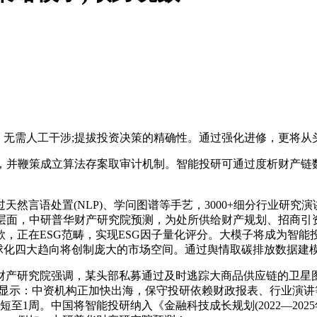
%，无需人工干涉;提拔投资决策的精确性。通过强化进修，更将
并鞭策成立算法存案取审计机制。智能投研可通过度析财产链
语处置(NLP)、学问图谱等手艺，3000+细分行业研究演讲5
所层面，中研普华财产研究院预测，为处所供给财产规划、招商引
，正在ESG范畴，实现ESG因子量化评分。大模子将成为智能
球化四大趋向将创制庞大的市场空间。通过舆情取碳排放数据建
研究院强调，某头部私募通过及时逃踪大商品供应链的卫星图像取
算书》显示：中资机构正加快出海，保守投研依赖财政报表、行业演讲
至1周。中国将智能投研纳入《金融科技成长规划(2022—20