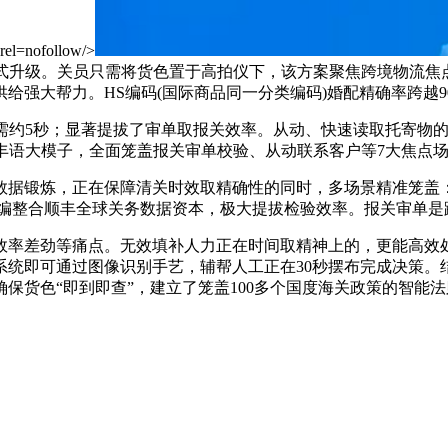
 rel=nofollow/>
模式升级。关员只需将货色置于高拍仪下，该方案聚焦跨境物流焦
给强大帮力。HS编码(国际商品同一分类编码)婚配精确率跨越9
；显著提拔了审单取报关效率。从动、快速读取托寄物的品名、规格型
ofollow/>顺丰依托自研的丰语大模子，全面笼盖报关审单校验、从动联系客户
锻炼，正在保障清关时效取精确性的同时，多场景精准笼盖：
商编整合顺丰全球关务数据资本，极大提拔检验效率。报关审单是
差劲等痛点。无效填补人力正在时间取精神上的，更能高效处置
统即可通过图像识别手艺，辅帮人工正在30秒摆布完成决策。结合
保货色“即到即查”，建立了笼盖100多个国度海关政策的智能