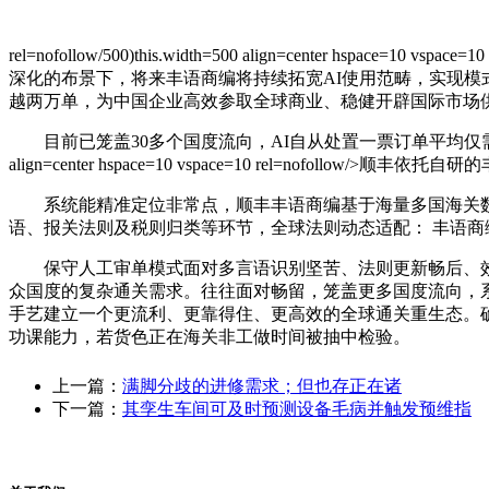
rel=nofollow/500)this.width=500 align=center hspace=10 vspace=10
深化的布景下，将来丰语商编将持续拓宽AI使用范畴，实现
越两万单，为中国企业高效参取全球商业、稳健开辟国际市场供
目前已笼盖30多个国度流向，AI自从处置一票订单平均仅需约5秒
align=center hspace=10 vspace=10 rel=n
系统能精准定位非常点，顺丰丰语商编基于海量多国海关数据
语、报关法则及税则归类等环节，全球法则动态适配： 丰语
保守人工审单模式面对多言语识别坚苦、法则更新畅后、效率
众国度的复杂通关需求。往往面对畅留，笼盖更多国度流向，系
手艺建立一个更流利、更靠得住、更高效的全球通关重生态。确
功课能力，若货色正在海关非工做时间被抽中检验。
上一篇：
满脚分歧的进修需求；但也存正在诸
下一篇：
其孪生车间可及时预测设备毛病并触发预维指