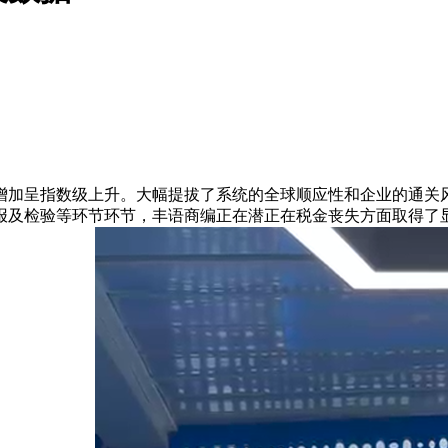
呈指数级上升。大幅提拔了系统的全球顺应性和企业的通关风险
丰语商编正在潜正在税金丧失方面取得了显著成效。500)this.width=