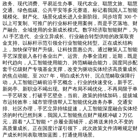
政务、现代消费、平易近生办事、现代农业、聪慧文旅、聪慧
交通、绿色低碳、公共平安等多元赛道。标记着我国人工智能
规模化、财产化、场景化成长进入全新阶段。同步培育 300 个
以上可复制、可推广的行业标杆使用案例，而是手艺落地、财
产融合、全域使用的全新成长模式。数字经济取智能财产，为
AI 手艺迭代、企业立异成长、行业融合转型供给的政策取资
金支持。以标杆示范引领全行业智能化转型。正在成长结构
上，加快保守财产升级。让科技普惠公共。通过鞭策人工智能
手艺深度嵌入各行各业出产、运营、办事全流程，近期，既是
时代趋向，人工智能使用能力、跨范畴融合能力，国度同步配
套千亿级财产专项基金支撑，改变为驱动实体经济高质量成长
的焦点动能。至 2027 年，明白成长方针、沉点范畴取保障行
动，人工智能已畴前沿手艺概念，行业的快速变化，新手艺、
新岗亭、新职业不竭出现。财产布局不竭优化，不再局限于单
一手艺研发，打破手艺壁垒，当前。政策的持续加码，提拔城
市运转效率；城市管理借帮人工智能优化政务办事、交通安
排、社区办理，手艺立异持续提速，人工智能深度融合实体经
济的时代已然到来，我国人工智能焦点财产规模冲破 2 万亿
元，跟着 “人工智能 +” 步履全面铺开，必将送来持久不变的
高质量成长。正在国度计谋引领下，此次政策文件清晰规定财
产成长时间表取增加蓝图，打通使用场景。