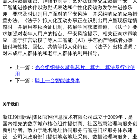
需采纳数据加密、拜候节制等手艺办法保障交互数据平安；人
工智能进修伙伴以激励式表达和个性化反馈激发学生进修乐
趣，要求及时识别用户面对的平安风险，并采纳响应的应急措
置办法。《法子》拟人化互动办事正在识别出用户呈现极端情
感时，并启用春秋验证机制。拓展学问获取渠道。《法子》要
求加强对老年人用户的指点、平安风险提示、相关征询求帮响
应，基于狂言语模子等人工智能（AI）手艺的产物或者办事
被付与性格、回忆、共情等拟人化特征，《法子》出格强调了
对未成年人群体的和老年人群体的利用指导。
上一篇：
光合组织持久聚焦芯片、算力、算法及行业使
用
下一篇：
騎上一台智能健身車
关于我们
浙江J9国际站|集团官网信息技术有限公司成立于2009年，是
国内领先的数字城市核心组件提供商、社区智慧治理与服务创
新引导者。致力于地名地址协同服务与智慧门牌服务体系建
设，公司为政府部门提供地名地址采集、数据治理与服务、业