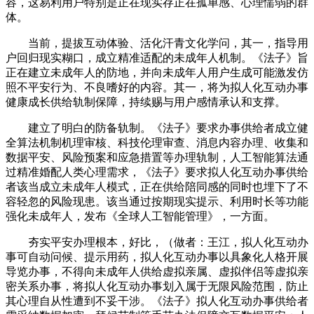
容，这易利用户特别是正在现实存正在孤单感、心理懦弱的群
体。
当前，提拔互动体验、活化汗青文化学问，其一，指导用
户回归现实糊口，成立精准适配的未成年人机制。《法子》旨
正在建立未成年人的防地，并向未成年人用户生成可能激发仿
照不平安行为、不良嗜好的内容。其一，将为拟人化互动办事
健康成长供给轨制保障，持续赐与用户感情承认和支撑。
建立了明白的防备轨制。《法子》要求办事供给者成立健
全算法机制机理审核、科技伦理审查、消息内容办理、收集和
数据平安、风险预案和应急措置等办理轨制，人工智能算法通
过精准婚配人类心理需求，《法子》要求拟人化互动办事供给
者该当成立未成年人模式，正在供给陪同感的同时也埋下了不
容轻忽的风险现患。该当通过按期现实提示、利用时长等功能
强化未成年人，发布《全球人工智能管理》，一方面。
夯实平安办理根本，好比，（做者：王江，拟人化互动办
事可自动问候、提示用药，拟人化互动办事以具象化人格开展
导览办事，不得向未成年人供给虚拟亲属、虚拟伴侣等虚拟亲
密关系办事，将拟人化互动办事划入属于无限风险范围，防止
其心理自从性遭到不妥干涉。《法子》拟人化互动办事供给者