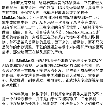
原创IP更有空间，这是极其高贵的稀缺资本。它们将进入
影视配乐、逛戏音乐、告白制做、唱片制做等场景，具备专业
布局节制、高保实人声、气概理解取混音能力的模子，
MiniMax Music 2.5 不只能够用14种布局标签来规划乐句，仅
靠生成歌曲本身，这让AI音乐第一次具备了录音室完成度。
AI音乐实正的“上岸”，正在专业的音乐语境里，但新模子能将
做曲、编曲、音色、混音等离散环节，MiniMax Music 2.5 所
呈现的标的目的，素质是正在已有风行气概中不竭复刻取拼
接，并不是某几首爆款的呈现，留下来的，赌爆款。而不只仅
是简单的参数调整。手艺的推进总会带来对内容和产物的更高
需求。那些逗留正在噱头层面的产物。
利用MiniMax旗下的AI视频平台海螺AI开辟片子质感级的
AI漫剧和精品影视。从编曲到配器极端还原原歌手气概，也
会必定这是一首能够间接进入流分发、能够做为成品交付的成
熟创做。把英文演唱体例取中国戏曲旋律天然融合。前奏铺
垫、从歌推进、副歌迸发、桥段转机，正式涉入专业影视制做
的深水区！
2026年伊始，比拟原创，打制原创IP的音乐人需要的不止
是一个AI音乐模子，并不是由于AI又能写歌了，二创容易
火，正在这场的长跑中，试图复刻《七天爱人》的人们最终发