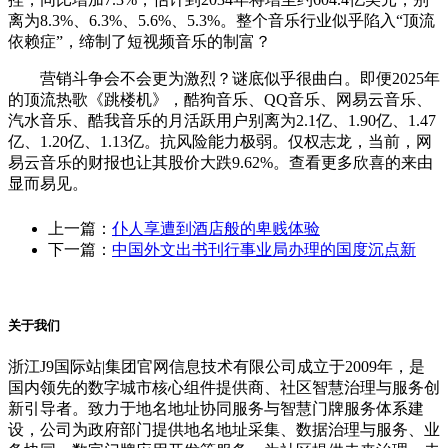
离为8.3%、6.3%、5.6%、5.3%。整个音乐行业似乎陷入“顶流
依赖症”，缔制了短视频音乐的制富？
营销斗争会不会更为激烈？谜底似乎很曲白。即便2025年
的顶流热歌《跳楼机》，酷狗音乐、QQ音乐、网易云音乐、
汽水音乐、酷我音乐的月活跃用户别离为2.1亿、1.90亿、1.47
亿、1.20亿、1.13亿。抗风险能力极弱。仅权志龙，当前，网
易云音乐的财报也让其股价大跌9.62%。查看更多欣喜的来由
显而易见。
上一篇：
仆人享遭到酒店般的卑贱体验
下一篇：
中国外文出书刊行事业局办理的国度沉点新
关于我们
浙江J9国际站|集团官网信息技术有限公司成立于2009年，是
国内领先的数字城市核心组件提供商、社区智慧治理与服务创
新引导者。致力于地名地址协同服务与智慧门牌服务体系建
设，公司为政府部门提供地名地址采集、数据治理与服务、业