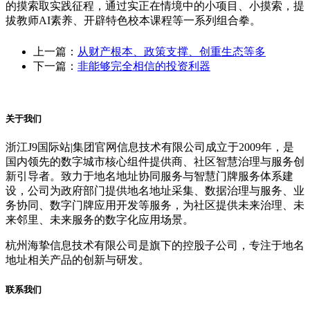
的摸索取实践征程，通过实正在情境中的小项目、小摸索，提
拔教师AI素养、开辟特色校本课程等一系列组合拳。
上一篇：
从财产根本、政策支撑、创重生态等多
下一篇：
非能够完全相信的投资利器
关于我们
浙江J9国际站|集团官网信息技术有限公司成立于2009年，是
国内领先的数字城市核心组件提供商、社区智慧治理与服务创
新引导者。致力于地名地址协同服务与智慧门牌服务体系建
设，公司为政府部门提供地名地址采集、数据治理与服务、业
务协同、数字门牌应用开发等服务，为社区提供未来治理、未
来邻里、未来服务的数字化应用场景。
杭州海挚信息技术有限公司是旗下的控股子公司，专注于地名
地址相关产品的创新与研发。
联系我们