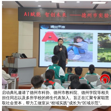
启动典礼邀请了德州市科协、德州市教科院、德州学院等相关
担任同志以及多所学校的师生代表加入。旨正在汇聚专家聪慧
取社会资本，帮力工做室从“校域实践”成长为“区域示范”。