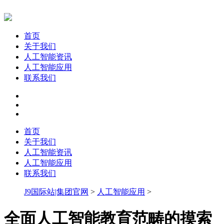
首页
关于我们
人工智能资讯
人工智能应用
联系我们
首页
关于我们
人工智能资讯
人工智能应用
联系我们
J9国际站|集团官网
>
人工智能应用
>
全面人工智能教育范畴的摸索