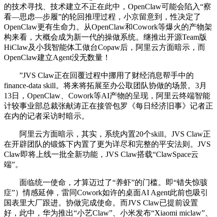
的技术寻找、技术建立不正在此中，OpenClaw可能会陷入“察
看—思虑—步履”的轮回推理过程，小京留意到，性决定了
OpenClaw更有生命力。从OpenClaw和Cowork等爆火的产物架
构来看，大概会成为新一代的操做系统。继推出开源Team版
HiClaw及小我智能体工做台Copaw后，阿里云方面暗示，而
OpenClaw建立Agent没无数量！
”JVS Claw正在回覆过程中挪用了财经消息帮手中的
finance-data skill。将来将拓展至办公取团队协做的场景。3月
13日，OpenClaw、Cowork等AI产物的呈现，阿里云终端智能
计较事业部总裁张献涛正在接管包罗《每日经济旧事》记者正
在内的记者采访时暗示。
阿里云方面暗示，其实，系统内置20个skill。JVS Claw正
在开辟团队的锻炼下内置了更为详尽和完整的平安法则。JVS
Claw即将上线一批全新功能，JVS Claw搭载“ClawSpace云
端”。
面临统一使命，才算迈过了“养虾”的门槛。即“错失惊骇
症”）情感延伸，雷同Cowork如许的桌面AI Agent此前也吸引
国表里大厂跟进。协做完成使命。而JVS Claw已提前设置
好，此中，华为推出“小艺Claw”、小米发布“Xiaomi miclaw”、