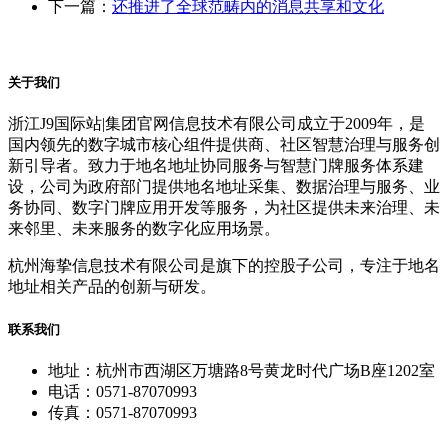
下一篇：
还推进了全球范畴内的消息共享和文化
关于我们
浙江J9国际站|集团官网信息技术有限公司成立于2009年，是
国内领先的数字城市核心组件提供商、社区智慧治理与服务创
新引导者。致力于地名地址协同服务与智慧门牌服务体系建
设，公司为政府部门提供地名地址采集、数据治理与服务、业
务协同、数字门牌应用开发等服务，为社区提供未来治理、未
来邻里、未来服务的数字化应用场景。
杭州海挚信息技术有限公司是旗下的控股子公司，专注于地名
地址相关产品的创新与研发。
联系我们
地址：杭州市西湖区万塘路8号黄龙时代广场B座1202室
电话：0571-87070993
传真：0571-87070993