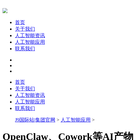
首页
关于我们
人工智能资讯
人工智能应用
联系我们
首页
关于我们
人工智能资讯
人工智能应用
联系我们
J9国际站|集团官网
>
人工智能应用
>
OpenClaw、Cowork等AI产物