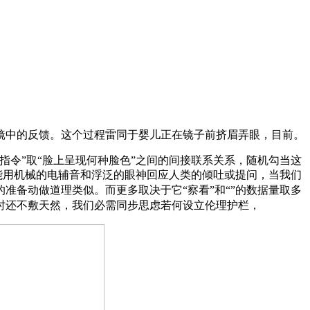
中的反馈。这个过程雷同于婴儿正在镜子前挤眉弄眼，目前。
令”取“脸上呈现何种脸色”之间的间接联系关系，随机勾当这
能用机械的电辅音和浮泛的眼神回应人类的倾吐或提问，当我们
准备动做道理类似。而更多取决于它“察看”和“”的数据量取多
时还不敷天然，我们必需同步思虑若何设立伦理护栏，