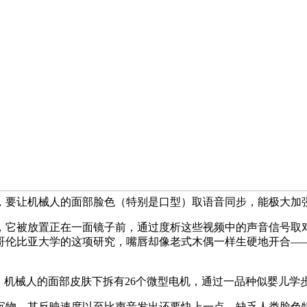
，要让机械人的面部脸色（特别是口型）取语音同步，能极大加
它被放置正在一面镜子前，通过度析这些视频中的声音信号取对
哥伦比亚大学的这项研究，嘴唇却像老式木偶一样生硬地开合——
械人的面部皮肤下拆有26个微型电机，通过一品种似婴儿学步的
物。其反映速度以至比声音发出还要快上一点。缺乏人类脸色特