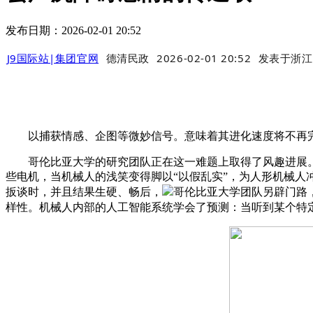
发布日期：2026-02-01 20:52
J9国际站|集团官网
德清民政
2026-02-01 20:52
发表于
浙江
以捕获情感、企图等微妙信号。意味着其进化速度将不再完
哥伦比亚大学的研究团队正在这一难题上取得了风趣进展。那
些电机，当机械人的浅笑变得脚以“以假乱实”，为人形机械人
扳谈时，并且结果生硬、畅后，
哥伦比亚大学团队另辟门路
样性。机械人内部的人工智能系统学会了预测：当听到某个特