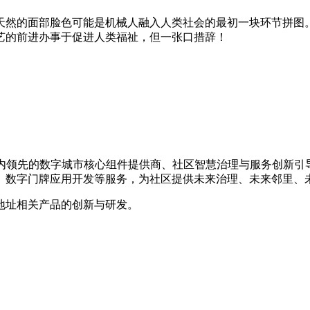
然的面部脸色可能是机械人融入人类社会的最初一块环节拼图。
艺的前进办事于促进人类福祉，但一张口措辞！
，是国内领先的数字城市核心组件提供商、社区智慧治理与服务创新
、数字门牌应用开发等服务，为社区提供未来治理、未来邻里、
地址相关产品的创新与研发。