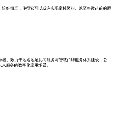
恰好相反，使得它可以或许实现毫秒级的、以至略微超前的唇
引导者。致力于地名地址协同服务与智慧门牌服务体系建设，公
未来服务的数字化应用场景。