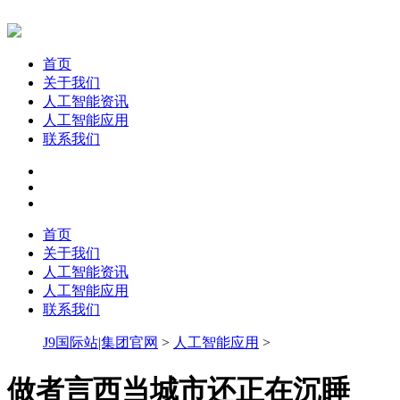
首页
关于我们
人工智能资讯
人工智能应用
联系我们
首页
关于我们
人工智能资讯
人工智能应用
联系我们
J9国际站|集团官网
>
人工智能应用
>
做者言西当城市还正在沉睡