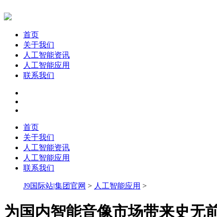
首页
关于我们
人工智能资讯
人工智能应用
联系我们
首页
关于我们
人工智能资讯
人工智能应用
联系我们
J9国际站|集团官网
>
人工智能应用
>
为国内智能音像市场带来史无