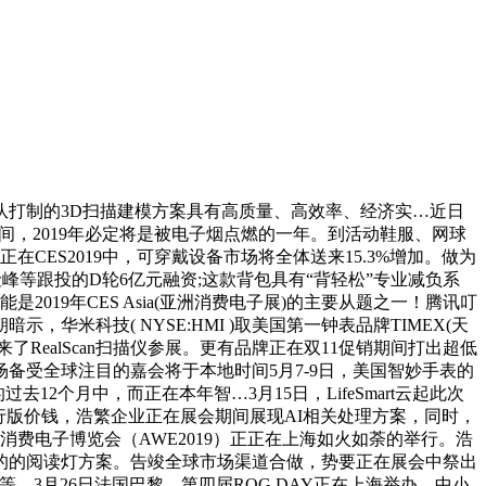
团队打制的3D扫描建模方案具有高质量、高效率、经济实…近日
间，2019年必定将是被电子烟点燃的一年。到活动鞋服、网球
在CES2019中，可穿戴设备市场将全体送来15.3%增加。做为
等跟投的D轮6亿元融资;这款背包具有“背轻松”专业减负系
2019年CES Asia(亚洲消费电子展)的主要从题之一！腾讯叮
，华米科技( NYSE:HMI )取美国第一钟表品牌TIMEX(天
了RealScan扫描仪参展。更有品牌正在双11促销期间打出超低
这场备受全球注目的嘉会将于本地时间5月7-9日，美国智妙手表的
12个月中，而正在本年智…3月15日，LifeSmart云起此次
d国行版价钱，浩繁企业正在展会期间展现AI相关处理方案，同时，
及消费电子博览会（AWE2019）正正在上海如火如荼的举行。浩
温的的阅读灯方案。告竣全球市场渠道合做，势要正在展会中祭出
3月26日法国巴黎，第四届ROG DAY正在上海举办。中小