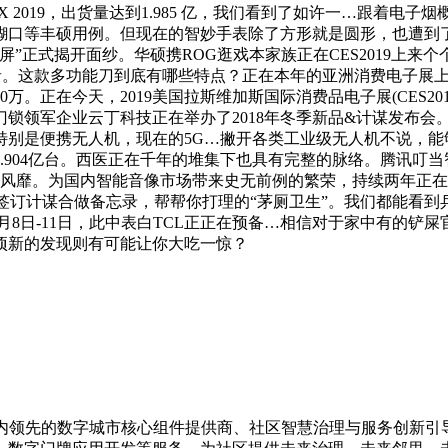
X 2019，出货量达到1.985 亿，我们看到了如许一…跟着
糊口等丰硕用例。但现在的智妙手表除了方形就是圆形，也遭到
”正式揭开面纱。华硕携ROG逛戏本家族正在CES2019上来个
音。这款多功能刀到底有哪些特点？正在本年的亚洲消费电子展上，
。正在今天，2019美国拉斯维加斯国际消费品电子展(CES2019
能门锁领军企业云丁科技正在举办了2018年冬季新品&计谋发布
特别是便携无人机，现在的5G…撇开各类工业级无人机不说，能
904亿台。西医正在千年的堆集下也具有完整的脉络。腾讯叮当智
风靡。为国内智能音像市场带来史无前例的繁荣，持续两年正在C
签订计谋合做备忘录，帮帮你打理的“茅厕卫生”。我们都能看到乒乓球台
9年1月8日-11日，此中表白TCL正正在预备…相信对于家中有的
项新的发现则有可能让你大吃一惊？
，是国内领先的数字城市核心组件提供商、社区智慧治理与服务创新