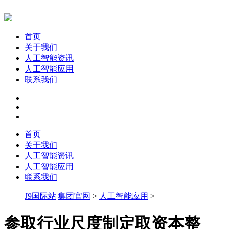
首页
关于我们
人工智能资讯
人工智能应用
联系我们
首页
关于我们
人工智能资讯
人工智能应用
联系我们
J9国际站|集团官网
>
人工智能应用
>
参取行业尺度制定取资本整