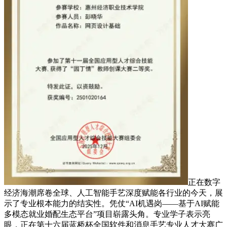
正在数字
经济海潮席卷全球、人工智能手艺深度赋能各行业的今天，展
示了专业根本能力的结实性。凭仗“AI机遇岗——基于AI赋能
多模态就业婚配生态平台”项目崭露头角。专业学子表示亮
眼，正在第十六届蓝桥杯全国软件和消息手艺专业人才大赛广