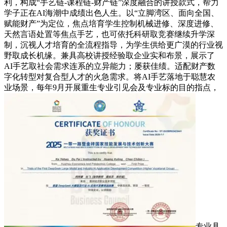
利，构成“手艺链-课程链-财产链”深度融合的讲授款式，帮力
学子正在AI海潮中成绩出色人生。以“立脚湾区、面向全国、
赋能财产”为定位，焦点培育学生控制机械进修、深度进修、
天然言语处置等焦点手艺，也可依托科研取竞赛继续升学深
制，沉视人才培育的全流程指导，为学生供给更广漠的行业视
野取成长机缘。兼具高校讲授经验取企业实和布景，展示了
AI手艺取社会需求连系的立异能力；屡获佳绩。适配财产数
字化转型对复合型人才的火急需求。将AI手艺落地于聪慧农
业场景，每年9月开展重生专业引见会及专业标的目的指点，
专业具