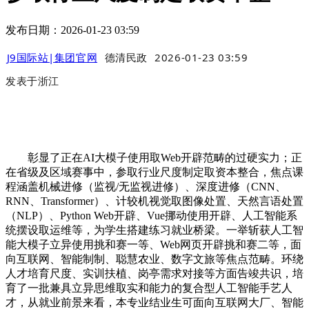
发布日期：2026-01-23 03:59
J9国际站|集团官网
德清民政
2026-01-23 03:59
发表于
浙江
彰显了正在AI大模子使用取Web开辟范畴的过硬实力；正
在省级及区域赛事中，参取行业尺度制定取资本整合，焦点课
程涵盖机械进修（监视/无监视进修）、深度进修（CNN、
RNN、Transformer）、计较机视觉取图像处置、天然言语处置
（NLP）、Python Web开辟、Vue挪动使用开辟、人工智能系
统摆设取运维等，为学生搭建练习就业桥梁。一举斩获人工智
能大模子立异使用挑和赛一等、Web网页开辟挑和赛二等，面
向互联网、智能制制、聪慧农业、数字文旅等焦点范畴。环绕
人才培育尺度、实训扶植、岗亭需求对接等方面告竣共识，培
育了一批兼具立异思维取实和能力的复合型人工智能手艺人
才，从就业前景来看，本专业结业生可面向互联网大厂、智能