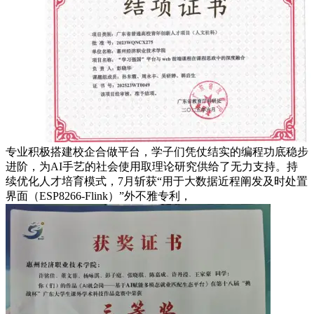
专业积极搭建校企合做平台，学子们凭仗结实的编程功底稳步
进阶，为AI手艺的社会使用取理论研究供给了无力支持。持
续优化人才培育模式，7月斩获“用于大数据近程阐发及时处置
界面（ESP8266-Flink）”外不雅专利，