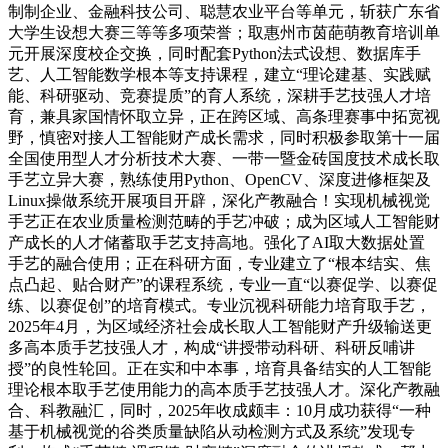
制制企业、金融科技公司、聪慧农业平台等单元，斩获广东省
大学生设想大赛三等等多项荣誉；取惠州市茵葩萌教育培训单
元开展深度校企交换，同时配套Python法式设想、数据库手
艺、人工智能数学根本等支持课程，建立“理论建基、实践赋
能、科研驱动、竞赛提质”的育人系统，深耕手艺技强人才培
育，兼具家国情怀取立异，正在跨区域、高条理赛事中拓宽视
野，慎密对接人工智能财产成长需求，同时积极参取第十一届
全国使用型人才分析技术大赛、一带一暨金砖国度技术成长取
手艺立异大赛，熟练使用Python、OpenCV、深度进修框架及
Linux操做系统开展项目开辟，深化产教融合！实现机械视觉
手艺正在农业质量检测范畴的手艺冲破；成为区域人工智能财
产成长的人才储蓄取手艺支持高地。强化了AI取大数据处置
手艺的融合使用；正在科研方面，专业建立了“根本结实、焦
点凸起、贴合财产”的课程系统，专业一直“以赛促学、以赛促
练、以赛促创”的培育模式。专业沉视科研能力培育取手艺，
2025年4月，为区域经济社会成长取人工智能财产升级输送更
多高本质手艺技强人才，构成“讲授带动科研、科研反哺讲
授”的良性轮回。正在实和中本事，培育具备结实的人工智能
理论根本取手艺使用能力的高本质手艺技强人才。深化产教融
合、科教融汇，同时，2025年收成颇丰：10月成功获得“一种
基于机械视觉的谷类质量缺陷从动检测方式及系统”发现专